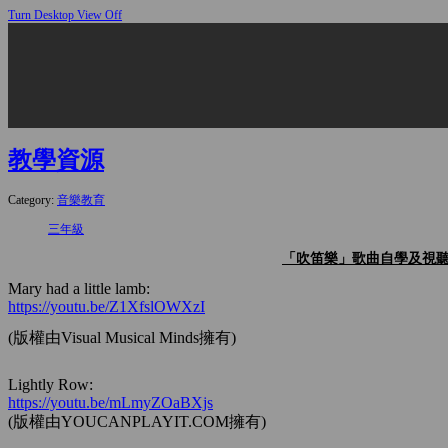
Turn Desktop View Off
教學資源
Category:
音樂教育
三年級
「吹笛樂」歌曲自學及視
Mary had a little lamb:
https://youtu.be/Z1XfslOWXzI
(版權由Visual Musical Minds擁有)
Lightly Row:
https://youtu.be/mLmyZOaBXjs
(版權由YOUCANPLAYIT.COM擁有)