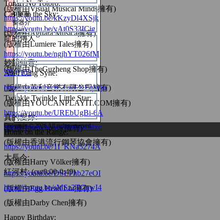
Tonari No Totoro:
(版權由Visual Musical Minds擁有)
音樂
Castle in the Sky:
中樂團-
https://youtu.be/kKzyDl4XSjk
樂器介
https://youtu.be/yAt0S33ICjg
紹
(版權由Aguará Música擁有)
龍的傳人
德育及公民教育
(版權由Lumiere Tales擁有)
https://youtu.be/ngjhYT026fM
妙韻仙音:
(版權由TheGuzheng Shop擁有)
普通話
5B-0103
Auld Lang Syne:
(版權由英利音樂有限公司擁有)
https://youtu.be/zGLwENEqWjo
Twinkle Twinkle Little Star:
資訊科技
(版權由YOUCANPLAYIT.COM擁有)
https://youtu.be/UREbUgBi-6A
真的愛妳:
Copyright © 2026 All rights reserved.
https://youtu.be/wnMubyKhfxc
(版權由urokimusic擁有)
體育
Home on the Range:
(版權由香港流行鋼琴協會擁有)
https://youtu.be/1I_KNa5274A
大長今:
(版權由Harry Völker擁有)
紅河村: (cut0:00-0:49)
https://youtu.be/DSLPhb27eOI
https://youtu.be/sMSz2TCnwI4
(版權由Egg Head Liu擁有)
(版權由Darby Chen擁有)
Happy Birthday: