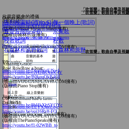
「吹笛樂」歌曲自學及視
「吹笛樂」歌曲自學及視
欣賞音樂會的禮儀
Ode to Joy:
弦樂器介紹
告別校園時(譜)(p.6)
每一個晚上(歌詞)
https://youtu.be/nLeIT3QwKFo
https://youtu.be/K8YnEPwbGtk
(版權由Visual Musical Minds擁有)
House Of Sound - brass instruments
五聲音階(p.4-6)
水果歌
(版權由翰林出版擁有)
https://youtu.be/oK3iEZEUmVk
House of Sound - woodwind instruments
校歌歌詞
校歌
House of Sound - string instruments
(版權由YOUCANPLAYIT.COM擁有)
音樂遊戲-聲
音
在森林和原野歌詞
在森林和原野
中文
中國戲
音的強弱和
樂
「吹笛樂」歌曲自學及視
曲
音樂的基本
遊
節拍
戲
Edelweiss:
Amazing Grace:
Row RowRow a boat:
English
https://youtu.be/DiopWgEJSwI
https://youtu.be/c2H24KXaXRY
https://youtu.be/B0kquQkB468
(版權由FredFluteMUSIC擁有)
(版權由YOUCANPLAYIT.COM擁有)
數學
(版權由Piano Stop擁有)
線上音
線上音樂創
Jingle Bells:
樂軟件
作工具
Old Macdonald had a farm:
常識
Do-Re-Mi
(須自行
https://youtu.be/8bHkXbSYOYc
https://youtu.be/EEYXJgeLo-c
註冊)
https://youtu.be/uoj16Ry8-FQ
(版權由Elite Backing Tracks擁有)
(版權由YOUCANPLAYIT.COM擁有)
視覺藝術
(版權由ThePianoSpeaks擁有)
https://youtu.be/f1-02WBB_to